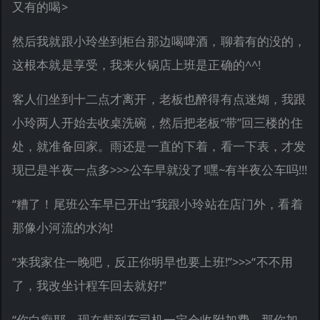
又有的喝>
然后我就跟小玲坐到柜台那边喝啤酒，聊着有的没的，
这根本就是享受，我来火锅店上班是正确的^^!
客人们坐到十二点才离开，老板也醉得有点迷煳，我跟
小玲两人开始去收桌洗碗，然后把老板“带”回三楼的住
处，就准备回家。雨还是一直的下着，看一下表，才发
现已是半夜一点多>>>公车早就没了!嘿~有半夜公车吗!!!
“糟了！尾班公车早已开出”我跟小玲站在店门外，看着
那像小河流的水沟!
“来我家住一晚吧，反正你明早也要上班!”>>>“不不用
了，我改坐计程车回去就好!”
“你白痴耶，现在截到车司机一定会收附加费，那你加