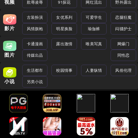
视频
欺辱凌辱
91探花
网红流出
野外露出
古装扮演
女优系列
可爱学生
恋腿狂魔
影片
风情旗袍
明星换脸
瑜伽裤
闷骚护士
卡通漫画
露出激情
唯美写真
网爆门
图片
传媒出品
同性恋
生活都市
校园情事
人妻纵情
风俗伦理
小说
另类小说