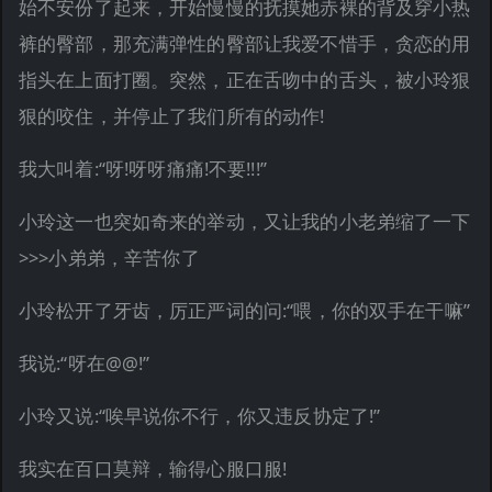
始不安份了起来，开始慢慢的抚摸她赤裸的背及穿小热
裤的臀部，那充满弹性的臀部让我爱不惜手，贪恋的用
指头在上面打圈。突然，正在舌吻中的舌头，被小玲狠
狠的咬住，并停止了我们所有的动作!
我大叫着:“呀!呀呀痛痛!不要!!!”
小玲这一也突如奇来的举动，又让我的小老弟缩了一下
>>>小弟弟，辛苦你了
小玲松开了牙齿，厉正严词的问:“喂，你的双手在干嘛”
我说:“呀在@@!”
小玲又说:“唉早说你不行，你又违反协定了!”
我实在百口莫辩，输得心服口服!