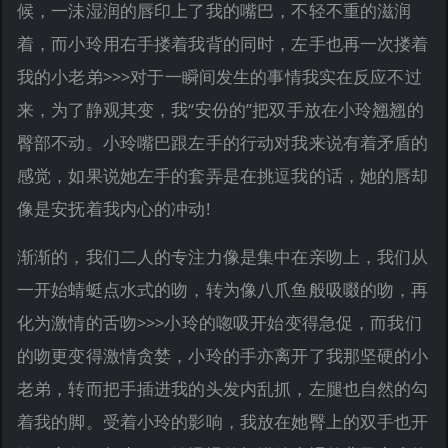
候，一沬湿润的唇印上了我的嘴巴，不轻不重的滋润
着，而小玲用右手搂着我背的同时，左手也再一次搂着
我的小老弟>>>对于一瞬间发生的事情我实在反应不过
来，为了静观其变，我“安份的”把双手放在小玲翘翘的
臀部不动。小玲嘴巴跟左手的行动对我来说有着矛盾的
感觉，如果说她左手的套弄是在挑逗我的话，她的唇却
像是安抚着我内心的冲动!
渐渐的，我们二人的专注力像是集中在亲吻上，我们从
一开始蜻蜓点水式的吻，转为像八爪鱼般吸啜的吻，再
化为激情的舌吻>>>小玲的唿吸开始变得急促，而我们
的吻更变得激情贪婪，小玲的手亦离开了我那坚硬的小
老弟，转而把手插进我的头发内乱抓，左腿也自然的勾
着我的脚。受着小玲的影响，我放在她臀上的双手也开