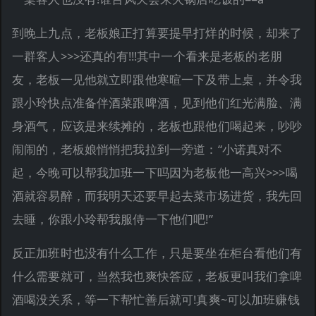
到晚上九点，老板娘正打算要提早打烊的时候，却来了
一群客人>>>还真的有!!!其中一个看来是老板的老朋
友，老板一见他就立即跟他寒暄一下及带上桌，并令我
跟小玲快点准备伴酒菜跟啤酒，见到他们红光满脸、满
身酒气，应该是来续摊的，老板也跟他们喝起来，吵吵
闹闹的，老板娘悄悄把我拉到一旁道：“小诺真对不
起，今晚可以帮我加班一下吗因为老板他一高兴>>>喝
酒就容易醉，而我明天还要早起去菜市场进货，我先回
去睡，你跟小玲帮我服侍一下他们吧!”
反正加班时也没有什么工作，只是要坐在柜台看他们有
什么需要就可，当然我也爽快答应，老板更叫我们拿啤
酒喝没关系，等一下帮忙善后就可!真爽~可以加班赚钱