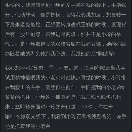
很快的，我就感觉到小玲的左手搭在我的腰上，手指张
开，似动非动，像是抚摸，害得我心跳加速，想要转一
下身来避免尴尬。正想要转身改成正躺的时候，发现背
后有一股压迫感，害我进退两难，那并不是小玲的杀
气，而是小玲那饱满的双峰紧贴在我的背部，她的心跳
亦随着她的乳尖传到我心房。我跟她前后“胸贴背>
我心想>>>好兄弟，乖，不要乱来，快点睡觉!正当我尝
试用精神催眠我的小老弟叫他快点睡觉的时候，小玲搭
在我腰上的左手，突然再往前伸一手旧把我的小老弟给
紧紧的抓住，小玲这一抓真的是把我三魂七魄也抓起
来，立即转身面对小玲并开口道：“小玲，你在干
嘛!!!”在微弱光线下，我看到小玲正看着我忍着笑，左手
还是抓着我的小老弟!