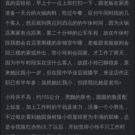
真的蛮轻松，早上十一点上班打扫一下，跟老板在厨房
准备一天分的火锅肉料，吃过午餐，应付午间时段的几
个客人，然后就到两点到四点的的午休时间，因为火锅
店离家有点距离，要二十分钟的公车车程，故在午休时
段我都会在店里阁楼的杂物室午睡，老板跟老板娘则会
回三楼的家或外出，而小玲则会回家。才工作了两天，
因为中午时段实在没什么客人，故跟小玲已聊很多，原
来她比我小一岁，但在国中毕业后就辍学，来这店作正
职已有半年多；虽然她比我小，但跟我比她是老鸟>
小玲并不高，约155公分，黑黝的肤色，圆圆的脸蛋配
上短发，加上工作时的干劲及体力，活像一个小男生，
不过每次看到她因身材矮小而显得更为丰满的双峰，总
是令我脸红赤热!久了以后，开始觉得小玲不只工作时