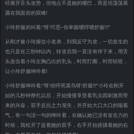
经展开舌头攻势，但地点不是她的嘴巴，而是坦荡荡展
露在我面前的双峰!
小玲舒服的叫着:“呀!可恶~你卑鄙嗯哼嗯舒服!!!”
从刚才被小玲握住小老弟，到我反守为攻，一切发生的
也只是在三秒钟以内，转攻后我一直没有停下来，用舌
头攻击着小玲左胸凸出的乳头，时而打圈，时而轻咬，
让小玲舒服呻吟着!
小玲舒服呻吟着:“呀!你哼死菜鸟呀!舒服!!!”小玲在刚开
始的几秒钟挣扎以后，开始慢慢享受着乳尖因刺激而带
来的兴奋，双手反抗之力渐失，并开始大口大口的喘着
气，有一句没一句的呻吟着，在确认她已没有攻击力的
时候，我松开了捉着她的双手，右手开始搓揉着她的右