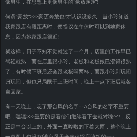
像男生，在思想上更像男生的“豪放@@”!
何谓“豪放”>>>豪迈奔放也!才认识没多久，当小玲知道
我家跟店有段距离时，便提议在午休时可以到她家休
息，因为她家跟店很近!
就这样，日子不知不觉就过了一个月，店里的工作早已
驾轻就熟，而在店里跟小玲、老板和老板娘已混得很熟
了，有时候下班后还会跟老板喝两杯，而跟小玲则玩闹
归玩闹，但也只局限于上班时间，晚上十点下班后就各
自回家。
有一天晚上，忘了那台风的名字==a台风的名字不重要
吧，嘿嘿>>>重要的是看倌们继续看下去就对啦^^!，反
正是中台以上的，外面一直哗啦的下着大雨，整个晚上
一桌客人也没有!谁台风天会来火锅店吃饭的==a