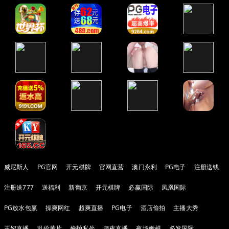
威尼斯人
PG官网
开元棋牌
官网直营
澳门永利
PG电子
注册送钱
注册送777
送福利
新葡京
开元棋牌
必赢国际
凤凰国际
PG放水包赢
操爽网红
超爽直播
PG电子
酒店偷拍
主播大秀
王妃直播
乱伦黄片
偷拍私处
趣夜直播
夜场嫩模
必发国际