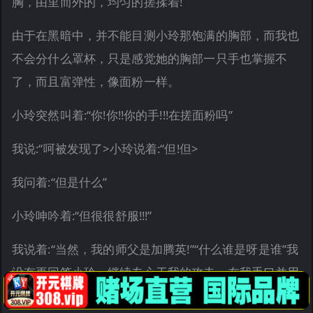
胸，由里而外的，均匀的搓揉着!
由于在黑暗中，并不能目测小玲那饱满的胸部，而我也
不会分什么罩杯，只是感觉她的胸部一只手也掌握不
了，而且富弹性，像面粉一样。
小玲突然叫着:“你!你!!你的手!!!在搓面粉吗”
我说:“呵被发现了>小玲说着:“但!但>
我问着:“但是什么”
小玲呻吟着:“但很很舒服!!!”
我说着:“当然，我的师父是加腾英!”“什么谁是呀是谁”我
没有再回答小玲，继续专心于我的攻击，在我手口并用
的刺激她胸部的时候，我的左手并没有闲着，我漫游于