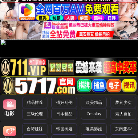
精品推荐
强奸乱伦
欧美精品
萝莉少女
电影
三级伦理
日本精品
Cosplay
素人自拍
台湾辣妹
韩国御姐
唯美港姐
东南亚AV