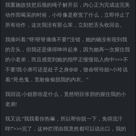
我重施故技把后颈的绳子解开后，内心正为完成这完美
动作而喝采的时候，小玲像是察觉了什么，立即停止了
所有动作，这次我没有那么笨，立刻把舌头收回去。
我痛叫着:“呀!呀呀痛痛不要!”没错，她的确没有咬到我
的舌头，但我还是痛得呻吟起来，因为她再一次握住我
的小老弟，而且感觉到她的指甲正慢慢陷入肉中>>>不
不要!我小弟可还是处子之身@@，饶命呀玲姐>小玲说
着:“死色鬼，竟敢偷偷脱我的内衣。”
我回说:小姐那你是什么，竟然明目张胆的握住我的小
老弟!
我又说:“我我看你热嘛，所以帮你脱一下，免得流汗
咩!”>>>完了，这种烂理由我竟然都可以说出口，我的