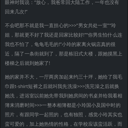
眼神对我说：“放心，我爸常回大陆工作，一年也没有
回来几次!”
不会吧那不就是我一直担心的>>>“男女共处一室”“玲
姐，那就更不好了我还是回家比较好!”“你男生怕什么连
我也不怕了，龟龟毛毛的!”小玲的家离火锅店真的很
近，隔了一条街就到了，那是栋旧式大楼，跟她摸黑上
楼梯之后就到她家了!
她的家并不大，一厅两房加起来约三十坪，她给了我毛
巾跟t-shirt短裤之后就叫我先洗澡>>>洗完澡之后就换
她洗，进浴室以前她先带我到她房间的书桌并给我看相
簿来消磨时间>>>一整本相簿都是小玲国小及国中时的
照片，有跟同学一起照的，也有独照，感觉小玲其实也
蛮可爱的，加上她热情的性格，在学校应该蛮活跃，而