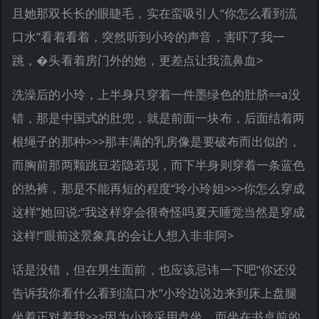
且她那双长长的眼睫毛，实在蛮吸引人“你怎么看到流
口水”看着看着，突然听到小玲的声音，害吓了我一
跳，�头看着房门外的她，更差点让我流鼻血>
洗澡后的小玲，上半身只穿着一件墨绿色的肚脐==a没
错，那是中国式的肚兜，就是前面一块布，后面结着两
根绳子的那种>>>那丰满的乳房像是要破布而出似的，
而胸前那两颗跳豆若隐若现，而下半身则穿着一条蓝色
的热裤，那是不能再短的程度“玲小玲姐>>>你怎么穿成
这样”她回说:“我这样穿会很奇怪吗夏天睡觉当然是穿成
这样!”眼前这景象真的会让人想入非非阿>
话是没错，但在男生面前，也应该忌讳一下吧“你还没
告诉我你看什么看到流口水”小玲边说边来到床上盘腿
坐着正对着我>>>因为小玲采用盘坐，而坐在书桌前的