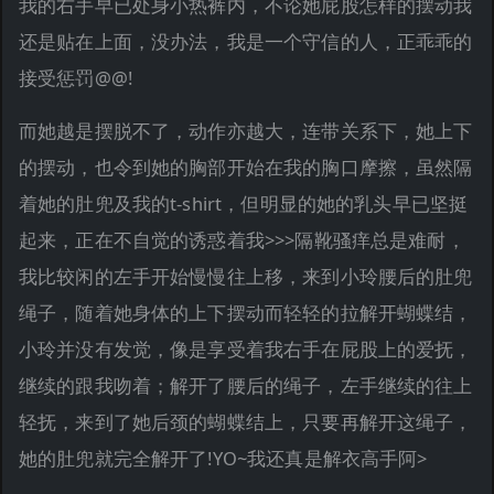
我的右手早已处身小热裤内，不论她屁股怎样的摆动我
还是贴在上面，没办法，我是一个守信的人，正乖乖的
接受惩罚@@!
而她越是摆脱不了，动作亦越大，连带关系下，她上下
的摆动，也令到她的胸部开始在我的胸口摩擦，虽然隔
着她的肚兜及我的t-shirt，但明显的她的乳头早已坚挺
起来，正在不自觉的诱惑着我>>>隔靴骚痒总是难耐，
我比较闲的左手开始慢慢往上移，来到小玲腰后的肚兜
绳子，随着她身体的上下摆动而轻轻的拉解开蝴蝶结，
小玲并没有发觉，像是享受着我右手在屁股上的爱抚，
继续的跟我吻着；解开了腰后的绳子，左手继续的往上
轻抚，来到了她后颈的蝴蝶结上，只要再解开这绳子，
她的肚兜就完全解开了!YO~我还真是解衣高手阿>