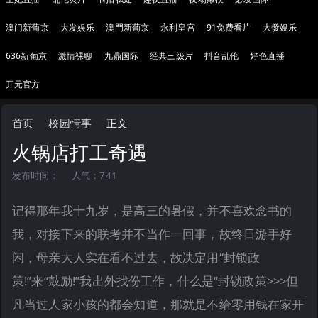
澳门新葡京
大发娱乐
澳門新葡京
永利皇宫
91免费看片
大發娱乐
636新葡京
激情裸聊
九鼎国际
经典三级片
抖音乱伦
好色直播
开元官方
首页
校园情事
正文
火锅店打工奇遇
发布时间：
人气：741
记得那年我十九岁，是高三的暑假，并不喜欢念书的
我，对接下来的联考并不当作一回事，故终日游手好
闲，母亲大人实在看不过去，故决定用“封锁政
策!”来“鼓励!”我出外找份工作，什么是“封锁政策>>>但
凡当过人家小孩的都会知道，那就是不给零用钱在家开